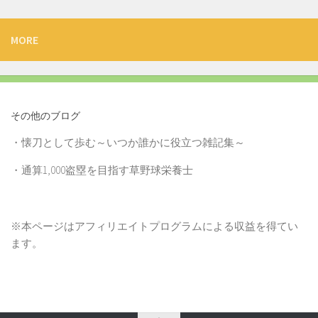
MORE
その他のブログ
・
懐刀として歩む～いつか誰かに役立つ雑記集～
・
通算1,000盗塁を目指す草野球栄養士
※本ページはアフィリエイトプログラムによる収益を得てい
ます。