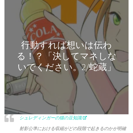
行動すれば想いは伝わ
る！？「決してマネしな
いでください。2/蛇蔵」
シュレディンガーの猫の豆知識
射影公準における収縮がどの段階で起きるのかが明確