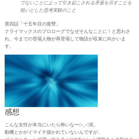
でないことによって引き起こされる矛盾を示すことを
狙いとした思考実験のこと
第四話「十五年目の復讐」
クライマックスのプロローグでなぜそんなことに！と思わさ
れ、今までの登場人物が再登場して物語が収束に向かいま
す。
感想
こんな女性が本当にいたら怖いなー(>_<)笑。
動機とかがイマイチ描かれていないんですが、