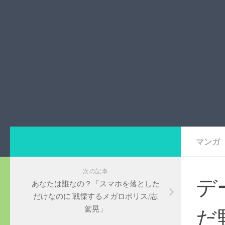
マンガ
次の記事
デ
あなたは誰なの？「スマホを落とした
だけなのに 戦慄するメガロポリス/志
駕晃」
だ