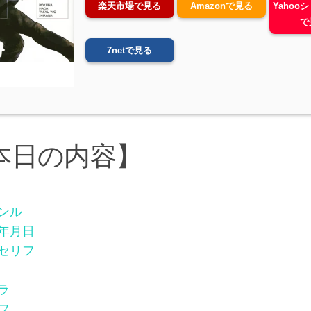
楽天市場で見る
Amazonで見る
Yahoo
で
7netで見る
本日の内容】
ンル
年月日
セリフ
ラ
フ