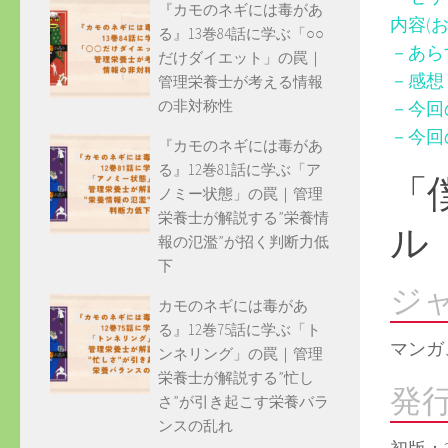
『カモのネギには毒があ
内容(
る』13巻84話に学ぶ「○○
－あら
だけダイエット」の罠｜
－感想
管理栄養士が考える情報
の非対称性
－今回
－今回
『カモのネギには毒があ
る』12巻81話に学ぶ「ア
「
ノミー状態」の罠｜管理
栄養士が解説する”栄養情
ル
報の氾濫”が招く判断力低
下
ジ
カモのネギには毒があ
る』12巻75話に学ぶ「ト
マンガ
ンネリング」の罠｜管理
栄養士が解説する”忙し
発
さ”が引き起こす栄養バラ
ンスの乱れ