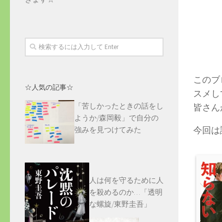
このブ
☆人気の記事☆
スメし
「苦しかったときの話をし
皆さん
ようか/森岡毅」で自分の
今回は
強みを見つけてみた
人は何を守るために人
を殺めるのか…「透明
な螺旋/東野圭吾」