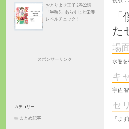
初版：2
おとりよせ王子 2巻22話
「半熟5」あらすじと栄養
「
レベルチェック！
た
場
スポンサーリンク
水巻を
キ
宇佐 
セ
カテゴリー
まとめ記事
「まず