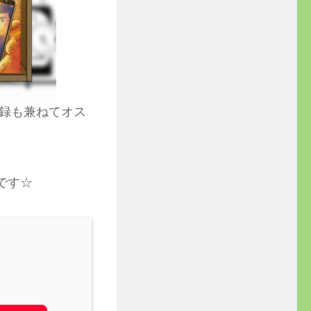
録も兼ねてオス
です☆