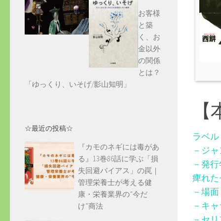
お客様
と築
く、お
金以外
の関係
とは？
「ゆっくり、いそげ/影山知明」
【
☆最近の投稿☆
ラベル
『カモのネギには毒があ
－ジャ
る』13巻86話に学ぶ「損
－発行
失回避バイアス」の罠｜
痺れた
管理栄養士が考える健
－場面
康・栄養業界の”今だ
－キャ
け”商法
－セリ