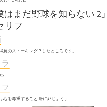
018年2月23日
僕はまだ野球を知らない 2
セリフ
面
得意のストーキング？したところです。
ャラ
智己
リフ
は心を尊重すること 肝に銘じよう」