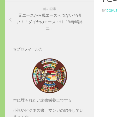
前の記事
BY
DOKUS
元エースから現エースへつないだ想
い！「ダイヤのエース actⅡ 19/寺嶋裕
二」
☆プロフィール☆
本に埋もれたい読書栄養士です☆
小説やビジネス書、マンガの紹介してい
きます☆