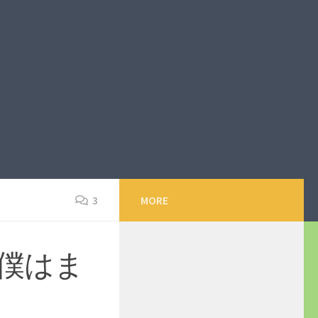
3
MORE
僕はま