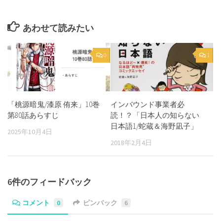
あわせて読みたい
0
1
「桃源暗鬼/漆原 侑来」10巻
インバウンド事業者必
第80話あらすじ
読！？「日本人の知らない
日本語1/蛇蔵＆海野凪子」
2025年10月4日
2018年2月4日
6件のフィードバック
コメント
0
ピンバック
6