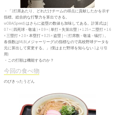
・「1打席あたり、どれだけチームの得点に貢献したかを示す
指標。総合的な打撃力を算出できる。
wOBA(Speed) はさらに盗塁の数値も加味してある。計算式は{
0.7 × ( 四死球 – 敬遠 ) + 0.9 × ( 単打 + 失策出塁 ) + 1.25 × 二塁打 + 1.6
× 三塁打 + 2.0 × 本塁打 + 0.25 × 盗塁 } ÷ ( 打席数 – 敬遠 – 犠打 ) 。
各係数はMLB(メジャーリーグ)の指標なので高校野球データを
元に算出して変更する。」(僕はまだ野球を知らない 1より引
用)
・この打順は機能するのか？
今回の食べ物
のびきったうどん