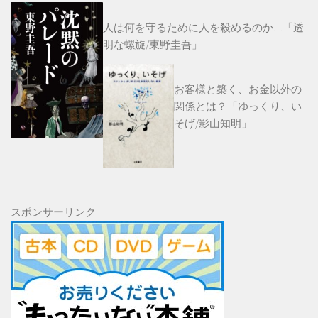
人は何を守るために人を殺めるのか…「透
明な螺旋/東野圭吾」
お客様と築く、お金以外の
関係とは？「ゆっくり、い
そげ/影山知明」
スポンサーリンク