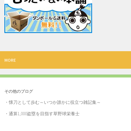
MORE
その他のブログ
・
懐刀として歩む～いつか誰かに役立つ雑記集～
・
通算1,000盗塁を目指す草野球栄養士