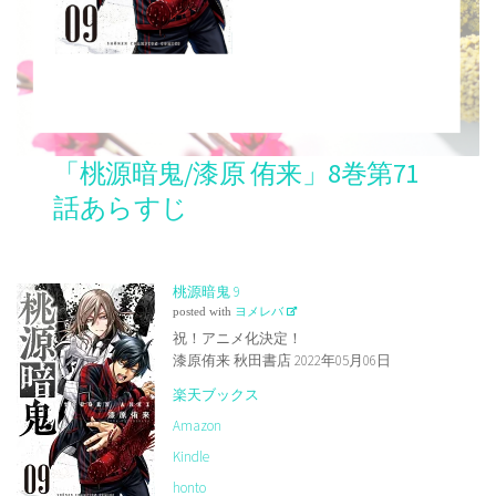
「桃源暗鬼/漆原 侑来」8巻第71
話あらすじ
桃源暗鬼 9
posted with
ヨメレバ
祝！アニメ化決定！
漆原侑来 秋田書店 2022年05月06日
楽天ブックス
Amazon
Kindle
honto