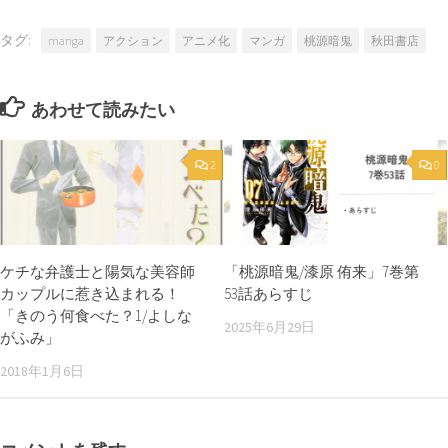
タグ:
manga
アクション
アニメ化
マンガ
桃源暗鬼
秋田書店
あわせて読みたい
2
0
ケチな弁護士と陽気な美容師
「桃源暗鬼/漆原 侑来」7巻第
カップルに惹き込まれる！
53話あらすじ
「きのう何食べた？1/よしな
2025年6月29日
がふみ」
2018年1月6日