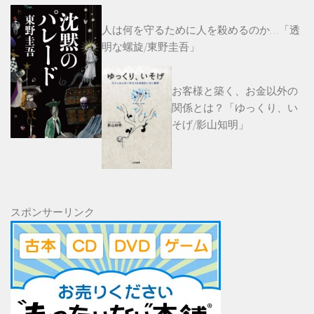
人は何を守るために人を殺めるのか…「透
明な螺旋/東野圭吾」
お客様と築く、お金以外の
関係とは？「ゆっくり、い
そげ/影山知明」
スポンサーリンク