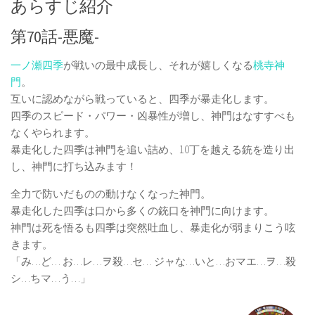
あらすじ紹介
第70話-悪魔-
一ノ瀬四季
が戦いの最中成長し、それが嬉しくなる
桃寺神
門
。
互いに認めながら戦っていると、四季が暴走化します。
四季のスピード・パワー・凶暴性が増し、神門はなすすべも
なくやられます。
暴走化した四季は神門を追い詰め、10丁を越える銃を造り出
し、神門に打ち込みます！
全力で防いだものの動けなくなった神門。
暴走化した四季は口から多くの銃口を神門に向けます。
神門は死を悟るも四季は突然吐血し、暴走化が弱まりこう呟
きます。
「み…ど… お…レ…ヲ殺…セ… ジャな…いと…おマエ…ヲ…殺
シ…ちマ…う…」