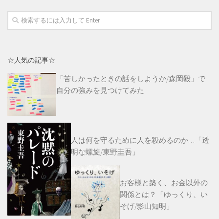
☆人気の記事☆
「苦しかったときの話をしようか/森岡毅」で
自分の強みを見つけてみた
人は何を守るために人を殺めるのか…「透
明な螺旋/東野圭吾」
お客様と築く、お金以外の
関係とは？「ゆっくり、い
そげ/影山知明」