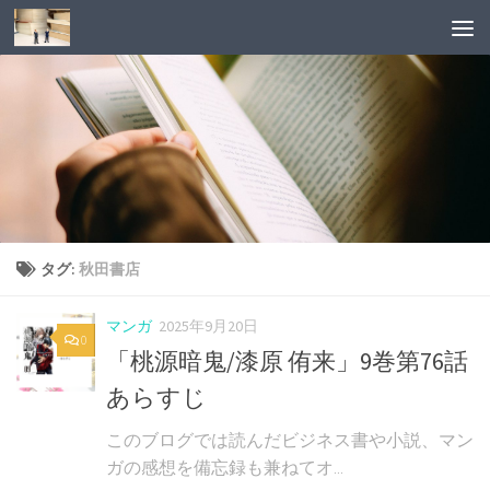
タグ:
秋田書店
マンガ
2025年9月20日
0
「桃源暗鬼/漆原 侑来」9巻第76話
あらすじ
このブログでは読んだビジネス書や小説、マン
ガの感想を備忘録も兼ねてオ...