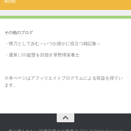
MORE
その他のブログ
・
懐刀として歩む～いつか誰かに役立つ雑記集～
・
通算1,000盗塁を目指す草野球栄養士
※本ページはアフィリエイトプログラムによる収益を得てい
ます。