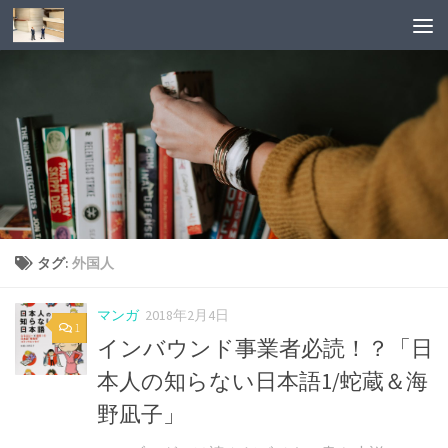
タグ:
外国人
マンガ
2018年2月4日
1
インバウンド事業者必読！？「日
本人の知らない日本語1/蛇蔵＆海
野凪子」