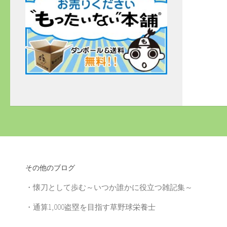
その他のブログ
・
懐刀として歩む～いつか誰かに役立つ雑記集～
・
通算1,000盗塁を目指す草野球栄養士