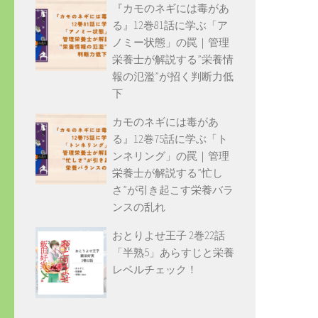
『カモのネギには毒があ
る』12巻81話に学ぶ「ア
ノミー状態」の罠｜管理
栄養士が解説する”栄養情
報の氾濫”が招く判断力低
下
カモのネギには毒があ
る』12巻75話に学ぶ「ト
ンネリング」の罠｜管理
栄養士が解説する”忙し
さ”が引き起こす栄養バラ
ンスの乱れ
おとりよせ王子 2巻22話
「半熟5」あらすじと栄養
レベルチェック！