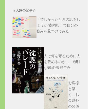
☆人気の記事☆
「苦しかったときの話をし
ようか/森岡毅」で自分の
強みを見つけてみた
人は何を守るために人
を殺めるのか…「透明
な螺旋/東野圭吾」
お客様
と築
く、お
金以外
の関係