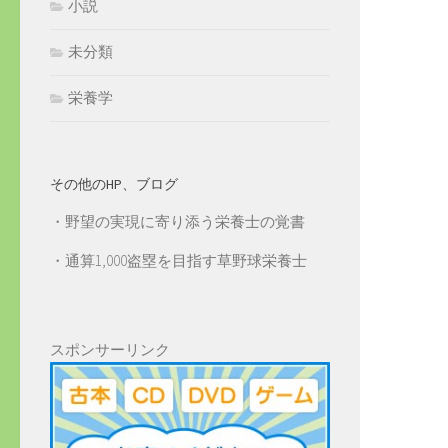
小説
未分類
栄養学
その他のHP、ブログ
・
野望の実現に寄り添う栄養士の覚書
・
通算1,000盗塁を目指す草野球栄養士
スポンサーリンク