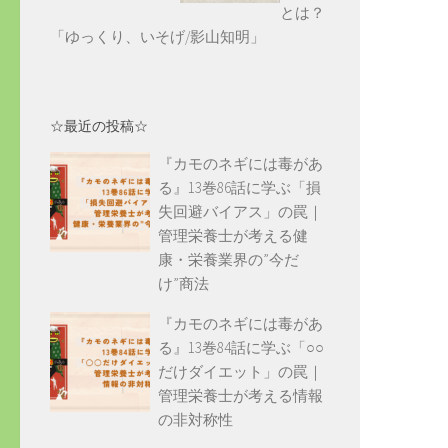
とは？
「ゆっくり、いそげ/影山知明」
☆最近の投稿☆
『カモのネギには毒があ
る』13巻86話に学ぶ「損
失回避バイアス」の罠｜
管理栄養士が考える健
康・栄養業界の”今だ
け”商法
『カモのネギには毒があ
る』13巻84話に学ぶ「○○
だけダイエット」の罠｜
管理栄養士が考える情報
の非対称性